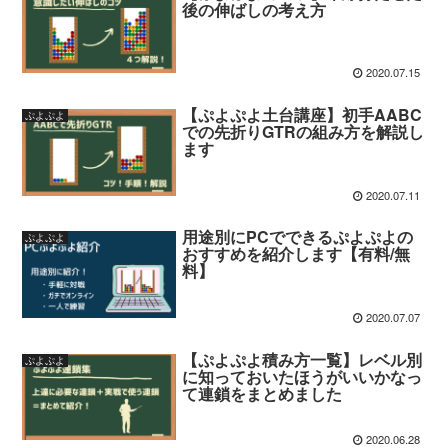
後の伸ばしの考え方
2020.07.15
【ぷよぷよ土台講座】初手AABC
ぷよぷよ
での先折りGTRの組み方を解説し
ます
2020.07.11
用途別にPCでできるぷよぷよの
ぷよぷよ
おすすめを紹介します【有料/無
料】
2020.07.07
【ぷよぷよ積み方一覧】レベル別
ぷよぷよ
に知っておいたほうがいいかなっ
て連鎖をまとめました
2020.06.28