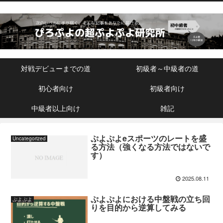
対戦デビューまでの道
初級者～中級者の道
初心者向け
初級者向け
中級者以上向け
雑記
ぷよぷよeスポーツのレートを盛
Uncategorized
る方法（強くなる方法ではないで
す）
2025.08.11
ぷよぷよにおける中盤戦の立ち回
ぷよぷよ
りを目的から逆算してみる