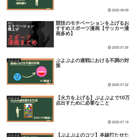
2020.08.09
競技のモチベーションを上げるお
雑記
すすめスポーツ漫画【サッカー漫
画多め】
2020.07.26
ぷよぷよの連戦における不調の対
ぷよぷよ
策
2020.07.22
【火力を上げる】ぷよぷよで10万
ぷよぷよ
点出すために必要なこと
2020.07.19
【ぷよぷよのコツ】本線打たせた
ぷよぷよ