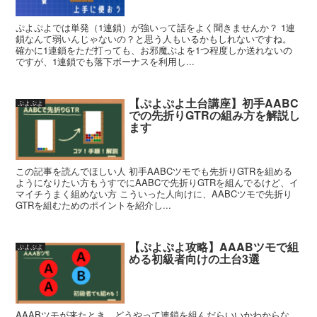
ぷよぷよでは単発（1連鎖）が強いって話をよく聞きませんか？ 1連
鎖なんて弱いんじゃないの？と思う人もいるかもしれないですね。
確かに1連鎖をただ打っても、お邪魔ぷよを1つ程度しか送れないの
ですが、1連鎖でも落下ボーナスを利用し...
【ぷよぷよ土台講座】初手AABC
ぷよぷよ
での先折りGTRの組み方を解説し
ます
この記事を読んでほしい人 初手AABCツモでも先折りGTRを組める
ようになりたい方もうすでにAABCで先折りGTRを組んでるけど、イ
マイチうまく組めない方 こういった人向けに、AABCツモで先折り
GTRを組むためのポイントを紹介し...
【ぷよぷよ攻略】AAABツモで組
ぷよぷよ
める初級者向けの土台3選
AAABツモが来たとき、どうやって連鎖を組んだらいいかわからな