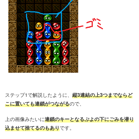
ステップ1で解説したように、
縦3連結の上3つまでならど
こに置いても連鎖がつながる
ので、
上の画像みたいに
連鎖のキーとなるぷよの下にごみを潜り
込ませて捨てるのもあり
です。