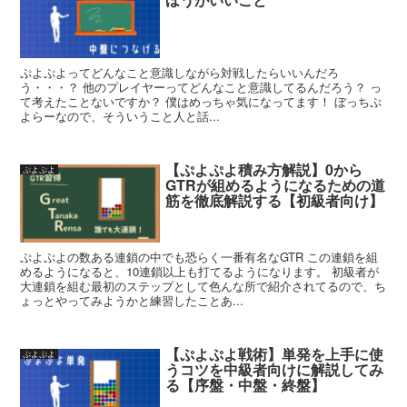
ぷよぷよってどんなこと意識しながら対戦したらいいんだろ
う・・・？ 他のプレイヤーってどんなこと意識してるんだろう？ っ
て考えたことないですか？ 僕はめっちゃ気になってます！ ぼっちぷ
よらーなので、そういうこと人と話...
【ぷよぷよ積み方解説】0から
ぷよぷよ
GTRが組めるようになるための道
筋を徹底解説する【初級者向け】
ぷよぷよの数ある連鎖の中でも恐らく一番有名なGTR この連鎖を組
めるようになると、10連鎖以上も打てるようになります。 初級者が
大連鎖を組む最初のステップとして色んな所で紹介されてるので、ち
ょっとやってみようかと練習したことあ...
【ぷよぷよ戦術】単発を上手に使
ぷよぷよ
うコツを中級者向けに解説してみ
る【序盤・中盤・終盤】