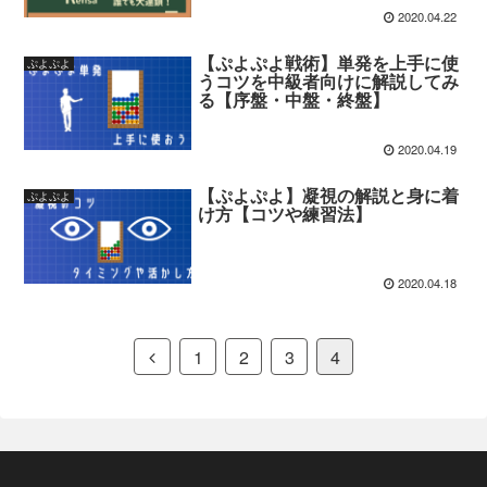
2020.04.22
【ぷよぷよ戦術】単発を上手に使
ぷよぷよ
うコツを中級者向けに解説してみ
る【序盤・中盤・終盤】
2020.04.19
【ぷよぷよ】凝視の解説と身に着
ぷよぷよ
け方【コツや練習法】
2020.04.18
1
2
3
4