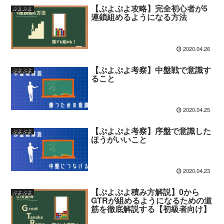
【ぷよぷよ攻略】完全初心者が5
ぷよぷよ
連鎖組めるようになる方法
2020.04.26
【ぷよぷよ考察】中盤戦で意識す
ぷよぷよ
ること
2020.04.25
【ぷよぷよ考察】序盤で意識した
ぷよぷよ
ほうがいいこと
2020.04.23
【ぷよぷよ積み方解説】0から
ぷよぷよ
GTRが組めるようになるための道
筋を徹底解説する【初級者向け】