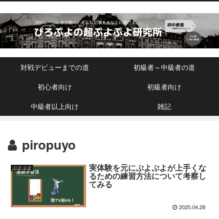
対戦デビューまでの道
初級者～中級者の道
初心者向け
初級者向け
中級者以上向け
雑記
piropuyo
実体験を元にぷよぷよが上手くな
ぷよぷよ
るための練習方法について考察し
てみる
2020.04.28