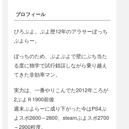
プロフィール
ぴろぷよ。ぷよ歴12年のアラサーぼっち
ぷよらー。
ぼっちのため、ぷよぷよで壁にぶち当た
る度に独学で試行錯誤しながら乗り越え
てきた非効率マン。
実力は、一番やりこんでた2012年ころが
2ぷよＲ1900前後
週末ぷよらーに成り下がった今はPS4ぷ
よスポ2600～2800、steamぷよスポ2700
～2900程度。