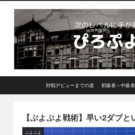
対戦デビューまでの道
初級者～中級者
【ぷよぷよ戦術】早い2ダブと
ぷよぷよ