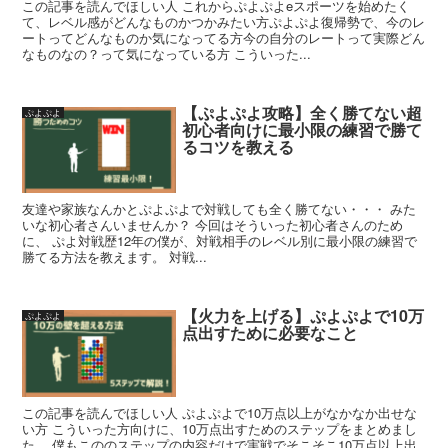
この記事を読んでほしい人 これからぷよぷよeスポーツを始めたく
て、レベル感がどんなものかつかみたい方ぷよぷよ復帰勢で、今のレ
ートってどんなものか気になってる方今の自分のレートって実際どん
なものなの？って気になっている方 こういった...
【ぷよぷよ攻略】全く勝てない超
ぷよぷよ
初心者向けに最小限の練習で勝て
るコツを教える
友達や家族なんかとぷよぷよで対戦しても全く勝てない・・・ みた
いな初心者さんいませんか？ 今回はそういった初心者さんのため
に、 ぷよ対戦歴12年の僕が、対戦相手のレベル別に最小限の練習で
勝てる方法を教えます。 対戦...
【火力を上げる】ぷよぷよで10万
ぷよぷよ
点出すために必要なこと
この記事を読んでほしい人 ぷよぷよで10万点以上がなかなか出せな
い方 こういった方向けに、10万点出すためのステップをまとめまし
た。 僕もこののステップの内容だけで実戦でそこそこ10万点以上出