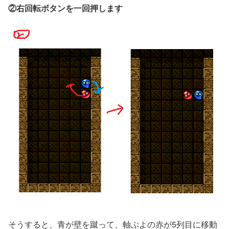
②右回転ボタンを一回押します
そうすると、青が壁を蹴って、軸ぷよの赤が5列目に移動