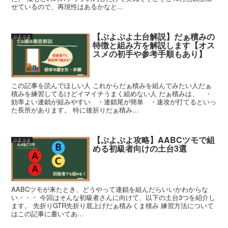
せているので、再現性はあるかなと...
【ぷよぷよ土台解説】だぁ積みの
ぷよぷよ
特徴と組み方を解説します【オス
スメの初手や参考手順もあり】
この記事を読んでほしい人 これからだぁ積みを組んでみたい人だぁ
積みを練習してるけどイマイチうまく組めない人 だぁ積みは、 ・
効率よい連鎖が組みやすい ・連鎖尾が簡単 ・速攻が打てるといっ
た長所があります。 特に後折りだぁ積み...
【ぷよぷよ攻略】AABCツモで組
ぷよぷよ
める初級者向けの土台3選
AABCツモが来たとき、どうやって連鎖を組んだらいいかわからな
い・・・ 今回はそんな初級者さんに向けて、以下の土台3つを紹介し
ます。 先折りGTR先折り底上げだぁ積みくま積み 練習方法について
はこの記事に書いてあ...