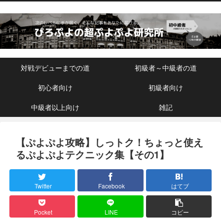
対戦デビューまでの道
初級者～中級者の道
初心者向け
初級者向け
中級者以上向け
雑記
【ぷよぷよ攻略】しっトク！ちょっと使え
るぷよぷよテクニック集【その1】
Twitter
Facebook
はてブ
Pocket
LINE
コピー