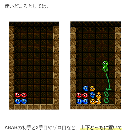
使いどころとしては、
ABABの初手と2手目やゾロ目など、
上下どっちに置いて